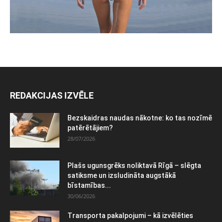
REDAKCIJAS IZVĒLE
Bezskaidras naudas nākotne: ko tas nozīmē
patērētājiem?
28/07/2026
Plašs ugunsgrēks noliktavā Rīgā – slēgta
satiksme un izsludināta augstākā
bīstamības...
30/06/2026
Transporta pakalpojumi – kā izvēlēties