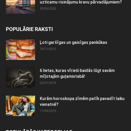
uzticamu risinājumu kravu pārvadājumiem?
30/06/2026
POPULĀRIE RAKSTI
Ļoti garšīgas un gaisīgas pankūkas
18/11/2015
6 lietas, kuras vīrieši baidās lūgt savām
mīļotajām guļamistabā!
02/07/2018
Kurām horoskopa zīmēm patīk pavadīt laiku
vienatnē?
11/09/2019