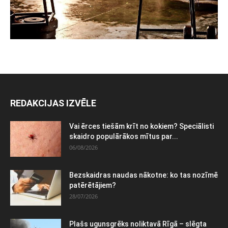
REDAKCIJAS IZVĒLE
Vai ērces tiešām krīt no kokiem? Speciālisti
skaidro populārākos mītus par...
06/08/2026
Bezskaidras naudas nākotne: ko tas nozīmē
patērētājiem?
28/07/2026
Plašs ugunsgrēks noliktavā Rīgā – slēgta