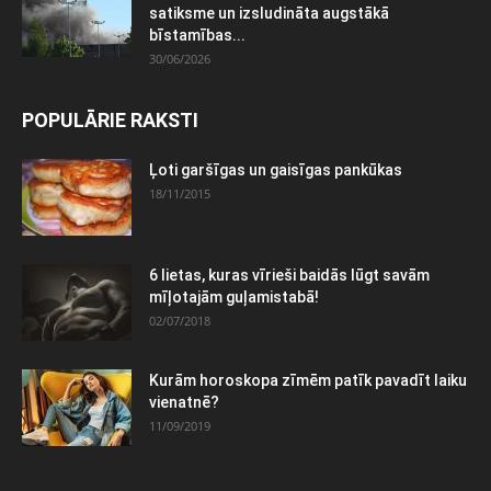
satiksme un izsludināta augstākā
bīstamības...
30/06/2026
POPULĀRIE RAKSTI
Ļoti garšīgas un gaisīgas pankūkas
18/11/2015
6 lietas, kuras vīrieši baidās lūgt savām
mīļotajām guļamistabā!
02/07/2018
Kurām horoskopa zīmēm patīk pavadīt laiku
vienatnē?
11/09/2019