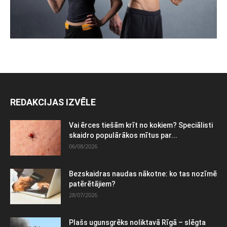
REDAKCIJAS IZVĒLE
Vai ērces tiešām krīt no kokiem? Speciālisti
skaidro populārākos mītus par...
06/08/2026
Bezskaidras naudas nākotne: ko tas nozīmē
patērētājiem?
28/07/2026
Plašs ugunsgrēks noliktavā Rīgā – slēgta