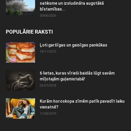
satiksme un izsludināta augstākā
bīstamības...
30/06/2026
POPULĀRIE RAKSTI
Ļoti garšīgas un gaisīgas pankūkas
18/11/2015
6 lietas, kuras vīrieši baidās lūgt savām
mīļotajām guļamistabā!
02/07/2018
Kurām horoskopa zīmēm patīk pavadīt laiku
vienatnē?
11/09/2019