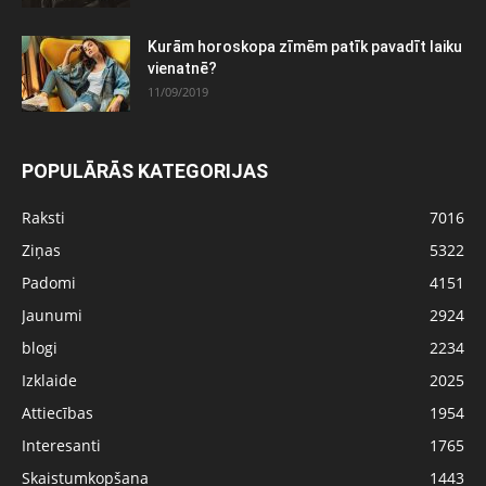
Kurām horoskopa zīmēm patīk pavadīt laiku
vienatnē?
11/09/2019
POPULĀRĀS KATEGORIJAS
Raksti
7016
Ziņas
5322
Padomi
4151
Jaunumi
2924
blogi
2234
Izklaide
2025
Attiecības
1954
Interesanti
1765
Skaistumkopšana
1443