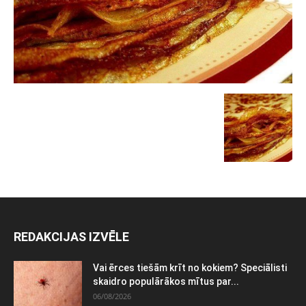
REDAKCIJAS IZVĒLE
Vai ērces tiešām krīt no kokiem? Speciālisti
skaidro populārākos mītus par...
06/08/2026