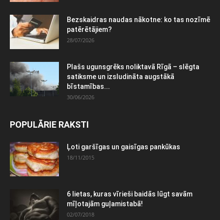
Bezskaidras naudas nākotne: ko tas nozīmē
patērētājiem?
28/07/2026
Plašs ugunsgrēks noliktavā Rīgā – slēgta
satiksme un izsludināta augstākā
bīstamības...
30/06/2026
POPULĀRIE RAKSTI
Ļoti garšīgas un gaisīgas pankūkas
18/11/2015
6 lietas, kuras vīrieši baidās lūgt savām
mīļotajām guļamistabā!
02/07/2018