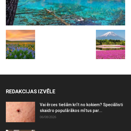
REDAKCIJAS IZVĒLE
Vai ērces tiešām krīt no kokiem? Speciālisti
skaidro populārākos mītus par...
06/08/2026