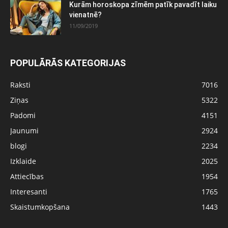
Kurām horoskopa zīmēm patīk pavadīt laiku
vienatnē?
11/09/2019
POPULĀRĀS KATEGORIJAS
Raksti
7016
Ziņas
5322
Padomi
4151
Jaunumi
2924
blogi
2234
Izklaide
2025
Attiecības
1954
Interesanti
1765
Skaistumkopšana
1443