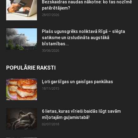
Bezskaidras naudas nākotne: ko tas nozīmē
patērētājiem?
28/07/2026
Plašs ugunsgrēks noliktavā Rīgā – slēgta
satiksme un izsludināta augstākā
bīstamības...
30/06/2026
POPULĀRIE RAKSTI
Ļoti garšīgas un gaisīgas pankūkas
18/11/2015
6 lietas, kuras vīrieši baidās lūgt savām
mīļotajām guļamistabā!
02/07/2018