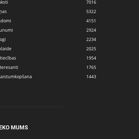
ksti
7016
iņas
5322
adomi
4151
aunumi
2924
ogi
2234
klaide
2025
tiecības
1954
teresanti
1765
kaistumkopšana
1443
EKO MUMS