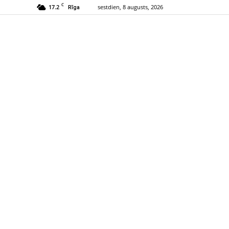
C
17.2
sestdien, 8 augusts, 2026
Rīga