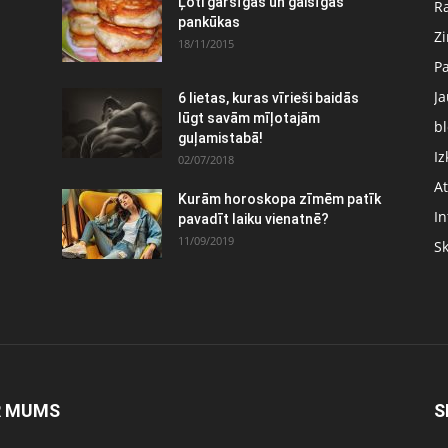
Ļoti garšīgas un gaisīgas
Ra
pankūkas
Z
18/11/2015
P
J
6 lietas, kuras vīrieši baidās
:
lūgt savām mīļotajām
bl
guļamistabā!
Iz
02/07/2018
At
Kurām horoskopa zīmēm patīk
In
pavadīt laiku vienatnē?
11/09/2019
S
R MUMS
S