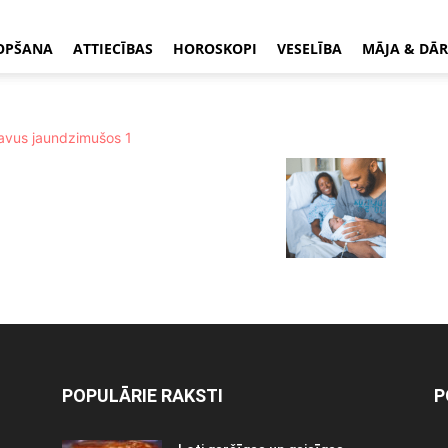
OPŠANA
ATTIECĪBAS
HOROSKOPI
VESELĪBA
MĀJA & DĀR
POPULĀRIE RAKSTI
P