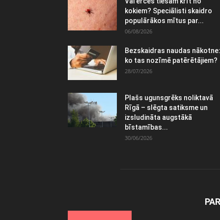
Vai ērces tiešām krīt no
kokiem? Speciālisti skaidro
populārākos mītus par...
06/08/2026
Bezskaidras naudas nākotne
ko tas nozīmē patērētājiem?
28/07/2026
Plašs ugunsgrēks noliktavā
Rīgā – slēgta satiksme un
izsludināta augstākā
bīstamības...
30/06/2026
PA