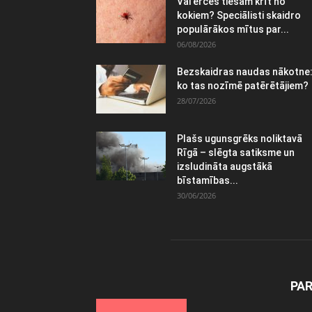
Vai ērces tiešām krīt no
kokiem? Speciālisti skaidro
populārākos mītus par...
06/08/2026
Bezskaidras naudas nākotne
ko tas nozīmē patērētājiem?
28/07/2026
Plašs ugunsgrēks noliktavā
Rīgā – slēgta satiksme un
izsludināta augstākā
bīstamības...
30/06/2026
PA