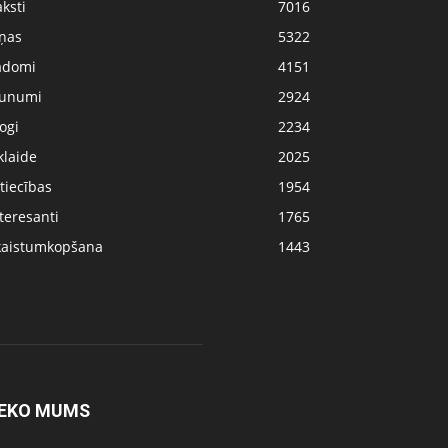
ksti
7016
iņas
5322
adomi
4151
aunumi
2924
ogi
2234
klaide
2025
tiecības
1954
teresanti
1765
kaistumkopšana
1443
EKO MUMS