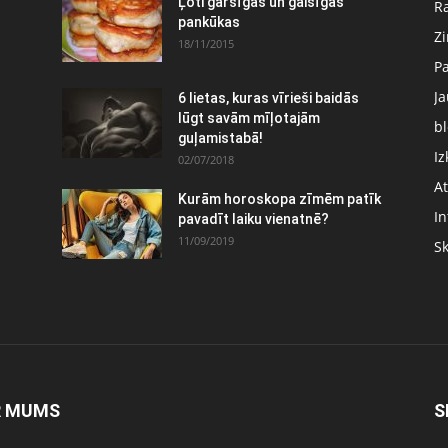
Ļoti garšīgas un gaisīgas
Ra
pankūkas
Z
18/11/2015
P
J
6 lietas, kuras vīrieši baidās
:
lūgt savām mīļotajām
bl
guļamistabā!
Iz
02/07/2018
At
Kurām horoskopa zīmēm patīk
In
pavadīt laiku vienatnē?
11/09/2019
S
R MUMS
S