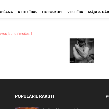
OPŠANA
ATTIECĪBAS
HOROSKOPI
VESELĪBA
MĀJA & DĀR
POPULĀRIE RAKSTI
P