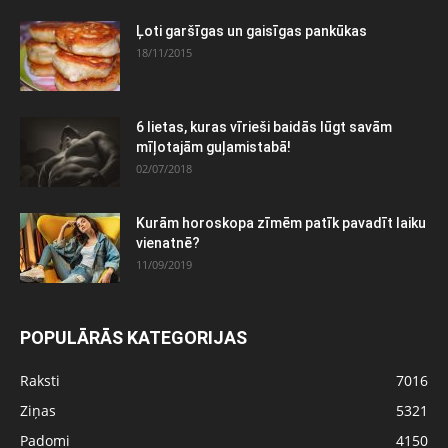
Ļoti garšīgas un gaisīgas pankūkas
18/11/2015
6 lietas, kuras vīrieši baidās lūgt savām
mīļotajām guļamistabā!
02/07/2018
Kurām horoskopa zīmēm patīk pavadīt laiku
vienatnē?
11/09/2019
POPULĀRĀS KATEGORIJAS
Raksti
7016
Ziņas
5321
Padomi
4150