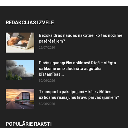
REDAKCIJAS IZVĒLE
Bezskaidras naudas nākotne: ko tas nozīmē
patērētājiem?
28/07/2026
Plašs ugunsgrēks noliktavā Rīgā – slēgta
satiksme un izsludināta augstākā
bīstamības...
30/06/2026
Transporta pakalpojumi – kā izvēlēties
uzticamu risinājumu kravu pārvadājumiem?
30/06/2026
POPULĀRIE RAKSTI