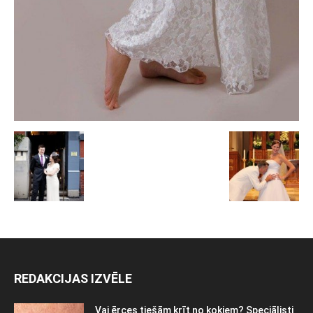
REDAKCIJAS IZVĒLE
Vai ērces tiešām krīt no kokiem? Speciālisti