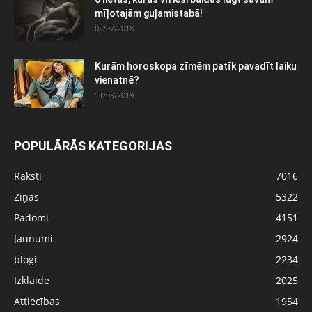
mīļotajām guļamistabā!
02/07/2018
Kurām horoskopa zīmēm patīk pavadīt laiku
vienatnē?
11/09/2019
POPULĀRĀS KATEGORIJAS
Raksti
7016
Ziņas
5322
Padomi
4151
Jaunumi
2924
blogi
2234
Izklaide
2025
Attiecības
1954