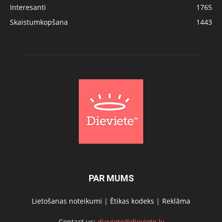
Interesanti
1765
Skaistumkopšana
1443
PAR MUMS
Lietošanas noteikumi
|
Ētikas kodeks
|
Reklāma
Contact us:
dieviete@dieviete.lv