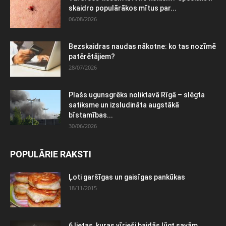
skaidro populārākos mītus par...
06/08/2026
Bezskaidras naudas nākotne: ko tas nozīmē
patērētājiem?
28/07/2026
Plašs ugunsgrēks noliktavā Rīgā – slēgta
satiksme un izsludināta augstākā
bīstamības...
30/06/2026
POPULĀRIE RAKSTI
Ļoti garšīgas un gaisīgas pankūkas
18/11/2015
6 lietas, kuras vīrieši baidās lūgt savām