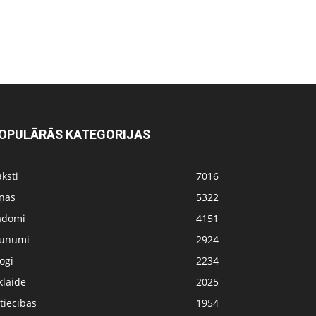
OPULĀRĀS KATEGORIJAS
ksti
7016
iņas
5322
adomi
4151
aunumi
2924
ogi
2234
klaide
2025
tiecības
1954