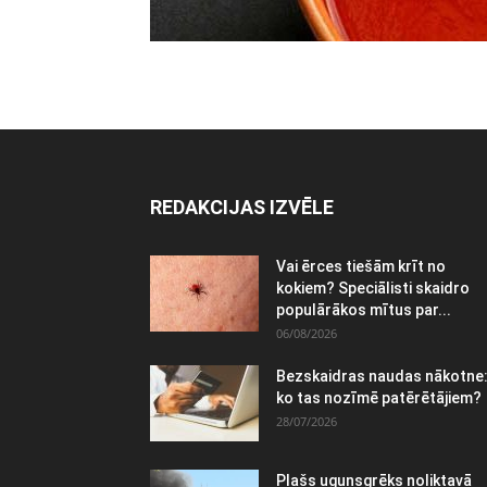
REDAKCIJAS IZVĒLE
Vai ērces tiešām krīt no
kokiem? Speciālisti skaidro
populārākos mītus par...
06/08/2026
Bezskaidras naudas nākotne
ko tas nozīmē patērētājiem?
28/07/2026
Plašs ugunsgrēks noliktavā