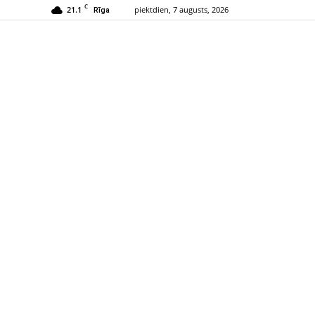
C
21.1
piektdien, 7 augusts, 2026
Rīga