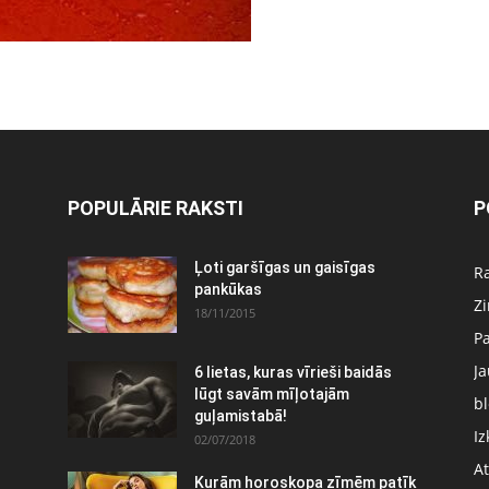
POPULĀRIE RAKSTI
P
Ļoti garšīgas un gaisīgas
Ra
pankūkas
Z
18/11/2015
P
J
6 lietas, kuras vīrieši baidās
:
lūgt savām mīļotajām
bl
guļamistabā!
Iz
02/07/2018
At
Kurām horoskopa zīmēm patīk