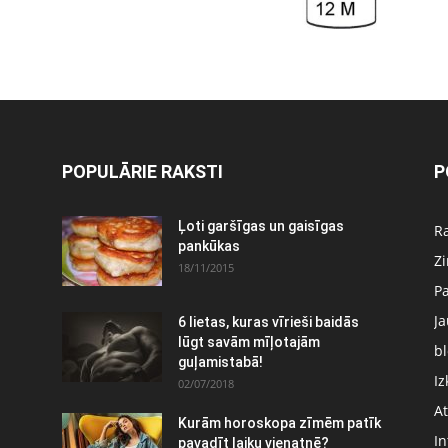
POPULĀRIE RAKSTI
P
Ļoti garšīgas un gaisīgas
Ra
pankūkas
Z
18/11/2015
P
J
6 lietas, kuras vīrieši baidās
:
lūgt savām mīļotajām
bl
guļamistabā!
Iz
02/07/2018
At
Kurām horoskopa zīmēm patīk
In
pavadīt laiku vienatnē?