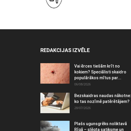
REDAKCIJAS IZVĒLE
Vai ērces tiešām krīt no
kokiem? Speciālisti skaidro
populārākos mītus par...
06/08/2026
Bezskaidras naudas nākotne
ko tas nozīmē patērētājiem?
28/07/2026
Plašs ugunsgrēks noliktavā
Rīgā – slēgta satiksme un