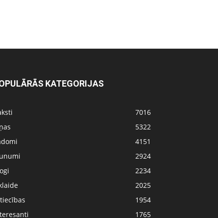
OPULĀRĀS KATEGORIJAS
ksti
7016
iņas
5322
adomi
4151
aunumi
2924
ogi
2234
klaide
2025
tiecības
1954
teresanti
1765