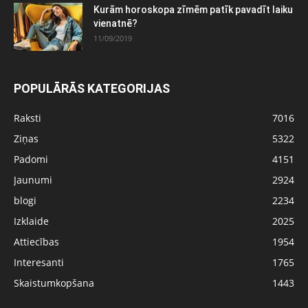
Kurām horoskopa zīmēm patīk pavadīt laiku
vienatnē?
11/09/2019
POPULĀRĀS KATEGORIJAS
Raksti
7016
Ziņas
5322
Padomi
4151
Jaunumi
2924
blogi
2234
Izklaide
2025
Attiecības
1954
Interesanti
1765
Skaistumkopšana
1443