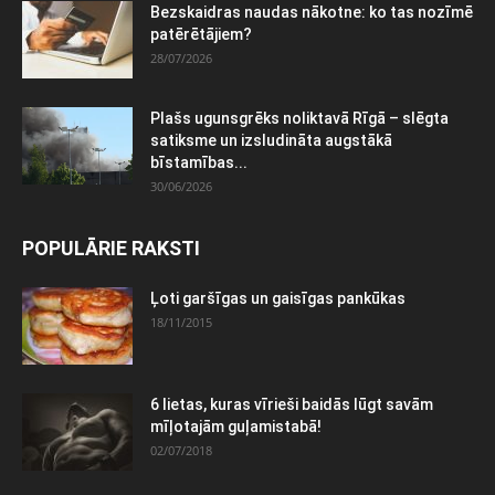
Bezskaidras naudas nākotne: ko tas nozīmē
patērētājiem?
28/07/2026
Plašs ugunsgrēks noliktavā Rīgā – slēgta
satiksme un izsludināta augstākā
bīstamības...
30/06/2026
POPULĀRIE RAKSTI
Ļoti garšīgas un gaisīgas pankūkas
18/11/2015
6 lietas, kuras vīrieši baidās lūgt savām
mīļotajām guļamistabā!
02/07/2018