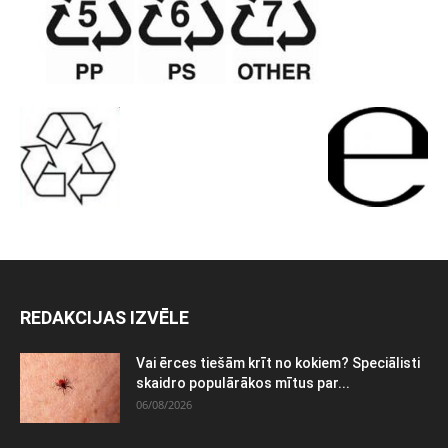
REDAKCIJAS IZVĒLE
Vai ērces tiešām krīt no kokiem? Speciālisti
skaidro populārākos mītus par...
06/08/2026