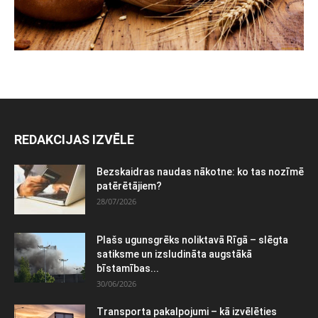
REDAKCIJAS IZVĒLE
Bezskaidras naudas nākotne: ko tas nozīmē
patērētājiem?
28/07/2026
Plašs ugunsgrēks noliktavā Rīgā – slēgta
satiksme un izsludināta augstākā
bīstamības...
30/06/2026
Transporta pakalpojumi – kā izvēlēties