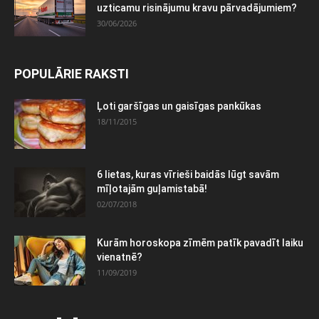
uzticamu risinājumu kravu pārvadājumiem?
30/06/2026
POPULĀRIE RAKSTI
Ļoti garšīgas un gaisīgas pankūkas
18/11/2015
6 lietas, kuras vīrieši baidās lūgt savām
mīļotajām guļamistabā!
02/07/2018
Kurām horoskopa zīmēm patīk pavadīt laiku
vienatnē?
11/09/2019