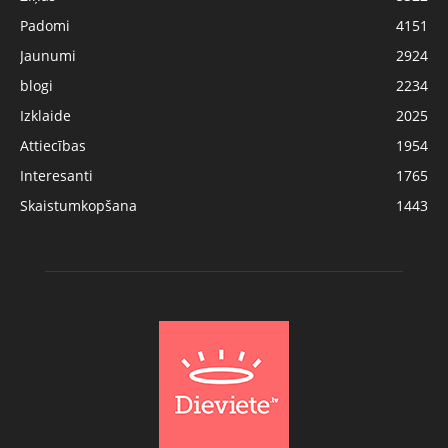
Padomi
4151
Jaunumi
2924
blogi
2234
Izklaide
2025
Attiecības
1954
Interesanti
1765
Skaistumkopšana
1443