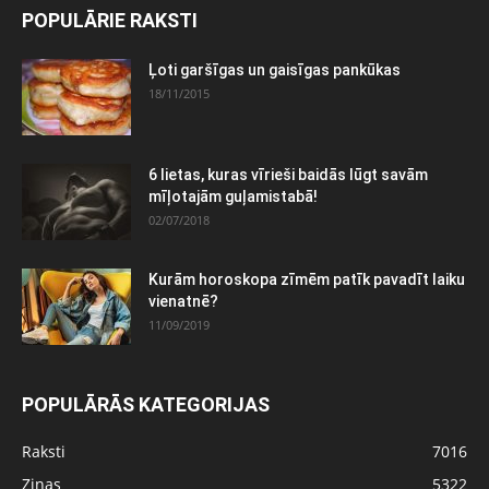
POPULĀRIE RAKSTI
Ļoti garšīgas un gaisīgas pankūkas
18/11/2015
6 lietas, kuras vīrieši baidās lūgt savām
mīļotajām guļamistabā!
02/07/2018
Kurām horoskopa zīmēm patīk pavadīt laiku
vienatnē?
11/09/2019
POPULĀRĀS KATEGORIJAS
Raksti
7016
Ziņas
5322