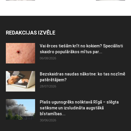
REDAKCIJAS IZVĒLE
Vai ērces tiešām krīt no kokiem? Speciālisti
skaidro populārākos mītus par...
06/08/2026
Bezskaidras naudas nākotne: ko tas nozīmē
patērētājiem?
28/07/2026
Plašs ugunsgrēks noliktavā Rīgā – slēgta
satiksme un izsludināta augstākā
bīstamības...
30/06/2026