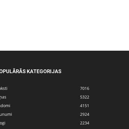
OPULĀRĀS KATEGORIJAS
ksti
7016
iņas
5322
adomi
4151
aunumi
2924
ogi
2234