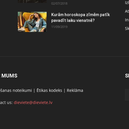
Iz
02/07/2018
At
Kurām horoskopa zīmēm patīk
In
pavadīt laiku vienatnē?
11/09/2019
S
R MUMS
S
ošanas noteikumi
|
Ētikas kodeks
|
Reklāma
act us:
dieviete@dieviete.lv