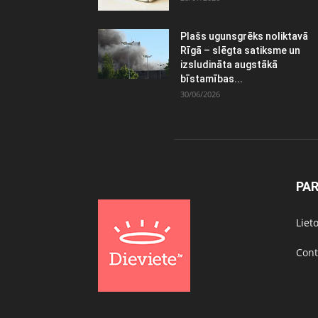
Plašs ugunsgrēks noliktavā
Rīgā – slēgta satiksme un
izsludināta augstākā
bīstamības...
30/06/2026
PA
Liet
Cont