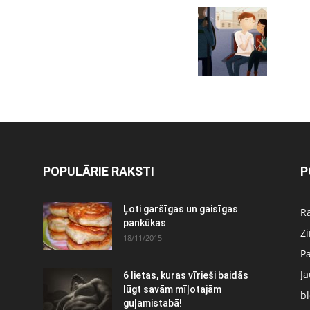
POPULĀRIE RAKSTI
P
Ļoti garšīgas un gaisīgas
Ra
pankūkas
Z
18/11/2015
P
J
6 lietas, kuras vīrieši baidās
:
lūgt savām mīļotajām
bl
guļamistabā!