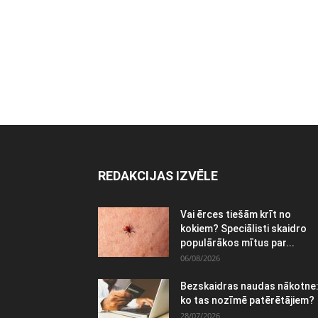
REDAKCIJAS IZVĒLE
Vai ērces tiešām krīt no
kokiem? Speciālisti skaidro
populārākos mītus par...
06/08/2026
Bezskaidras naudas nākotne
ko tas nozīmē patērētājiem?
28/07/2026