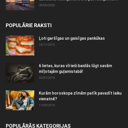
30/06/2026
POPULĀRIE RAKSTI
Ļoti garšīgas un gaisīgas pankūkas
18/11/2015
6 lietas, kuras vīrieši baidās lūgt savām
mīļotajām guļamistabā!
02/07/2018
Kurām horoskopa zīmēm patīk pavadīt laiku
vienatnē?
11/09/2019
POPULĀRĀS KATEGORIJAS