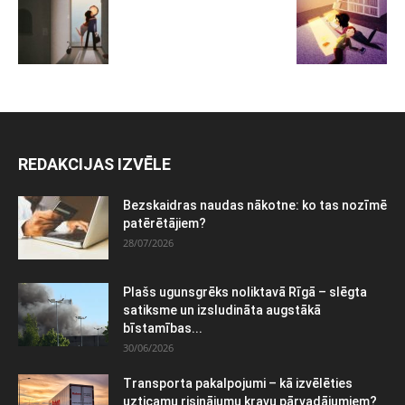
REDAKCIJAS IZVĒLE
Bezskaidras naudas nākotne: ko tas nozīmē
patērētājiem?
28/07/2026
Plašs ugunsgrēks noliktavā Rīgā – slēgta
satiksme un izsludināta augstākā
bīstamības...
30/06/2026
Transporta pakalpojumi – kā izvēlēties
uzticamu risinājumu kravu pārvadājumiem?