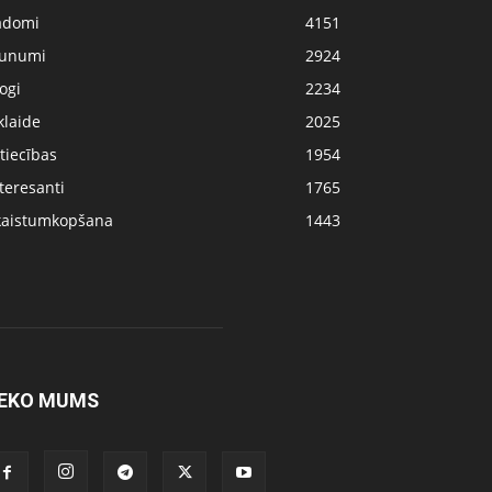
adomi
4151
aunumi
2924
ogi
2234
klaide
2025
tiecības
1954
teresanti
1765
kaistumkopšana
1443
EKO MUMS