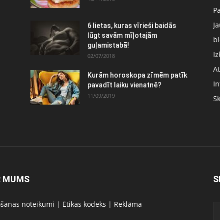
P
J
6 lietas, kuras vīrieši baidās
:
lūgt savām mīļotajām
bl
guļamistabā!
Iz
02/07/2018
At
Kurām horoskopa zīmēm patīk
In
pavadīt laiku vienatnē?
11/09/2019
S
R MUMS
S
ošanas noteikumi
|
Ētikas kodeks
|
Reklāma