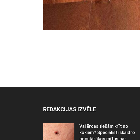
REDAKCIJAS IZVĒLE
Vai ērces tiešām krīt no
kokiem? Speciālisti skaidro
populārākos mītus par...