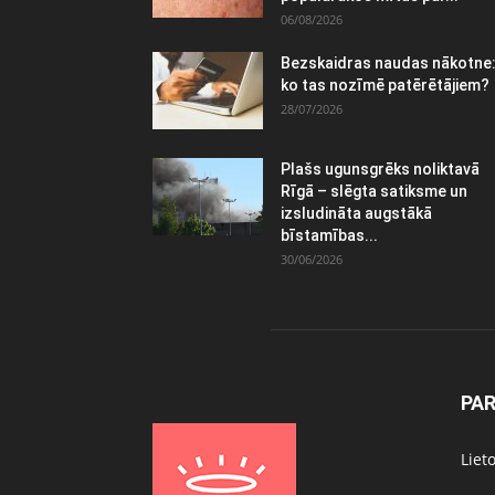
06/08/2026
Bezskaidras naudas nākotne
ko tas nozīmē patērētājiem?
28/07/2026
Plašs ugunsgrēks noliktavā
Rīgā – slēgta satiksme un
izsludināta augstākā
bīstamības...
30/06/2026
PA
Liet