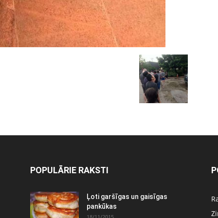
POPULĀRIE RAKSTI
P
Ļoti garšīgas un gaisīgas
Ra
pankūkas
Z
18/11/2015