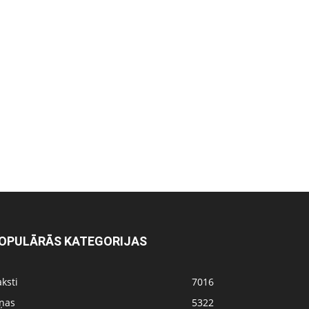
OPULĀRĀS KATEGORIJAS
ksti
7016
iņas
5322