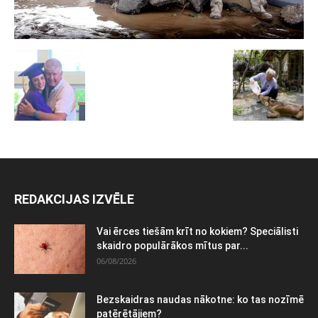
REDAKCIJAS IZVĒLE
Vai ērces tiešām krīt no kokiem? Speciālisti
skaidro populārākos mītus par...
06/08/2026
Bezskaidras naudas nākotne: ko tas nozīmē
patērētājiem?