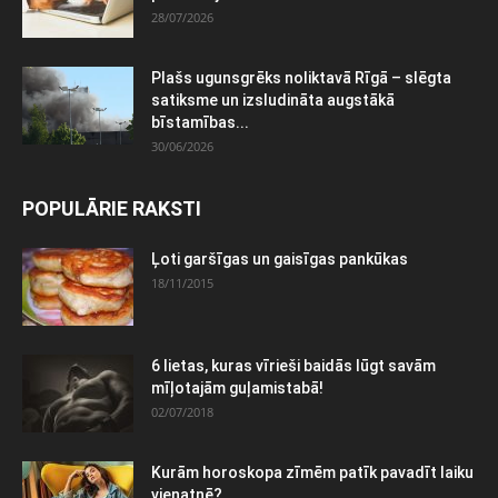
28/07/2026
Plašs ugunsgrēks noliktavā Rīgā – slēgta
satiksme un izsludināta augstākā
bīstamības...
30/06/2026
POPULĀRIE RAKSTI
Ļoti garšīgas un gaisīgas pankūkas
18/11/2015
6 lietas, kuras vīrieši baidās lūgt savām
mīļotajām guļamistabā!
02/07/2018
Kurām horoskopa zīmēm patīk pavadīt laiku
vienatnē?