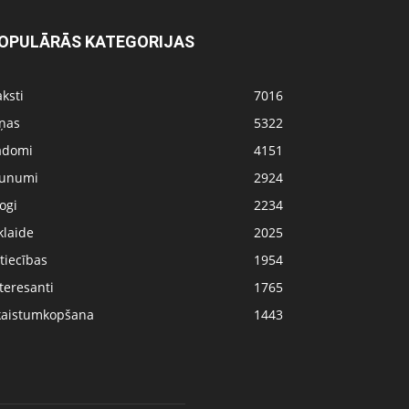
OPULĀRĀS KATEGORIJAS
ksti
7016
iņas
5322
adomi
4151
aunumi
2924
ogi
2234
klaide
2025
tiecības
1954
teresanti
1765
kaistumkopšana
1443