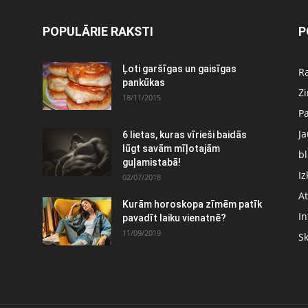
POPULĀRIE RAKSTI
P
Ļoti garšīgas un gaisīgas
Ra
pankūkas
Z
18/11/2015
P
J
6 lietas, kuras vīrieši baidās
:
lūgt savām mīļotajām
bl
guļamistabā!
Iz
02/07/2018
At
Kurām horoskopa zīmēm patīk
In
pavadīt laiku vienatnē?
11/09/2019
S