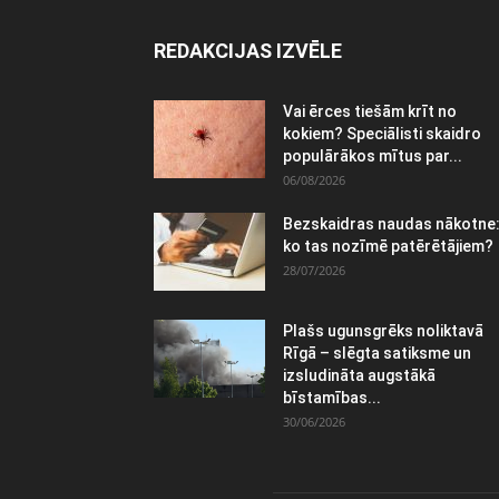
REDAKCIJAS IZVĒLE
Vai ērces tiešām krīt no
kokiem? Speciālisti skaidro
populārākos mītus par...
06/08/2026
Bezskaidras naudas nākotne
ko tas nozīmē patērētājiem?
28/07/2026
Plašs ugunsgrēks noliktavā
Rīgā – slēgta satiksme un
izsludināta augstākā
bīstamības...
30/06/2026