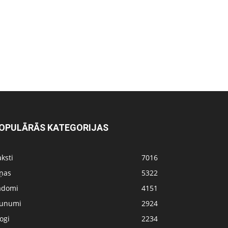
OPULĀRĀS KATEGORIJAS
ksti
7016
iņas
5322
adomi
4151
aunumi
2924
ogi
2234