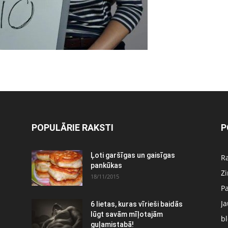
POPULĀRIE RAKSTI
P
Ļoti garšīgas un gaisīgas
Ra
pankūkas
Z
18/11/2015
P
J
6 lietas, kuras vīrieši baidās
:
lūgt savām mīļotajām
bl
guļamistabā!