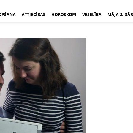
OPŠANA
ATTIECĪBAS
HOROSKOPI
VESELĪBA
MĀJA & DĀR