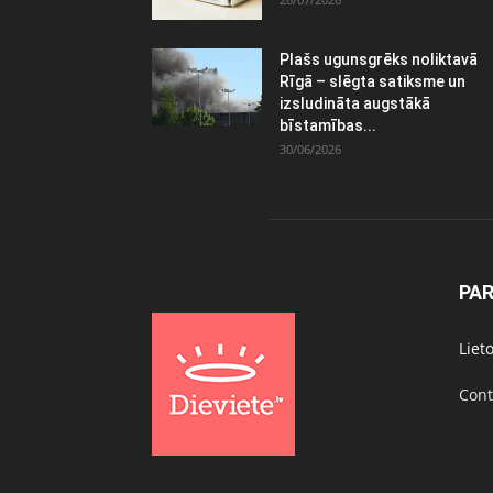
Plašs ugunsgrēks noliktavā
Rīgā – slēgta satiksme un
izsludināta augstākā
bīstamības...
30/06/2026
PA
Liet
Cont