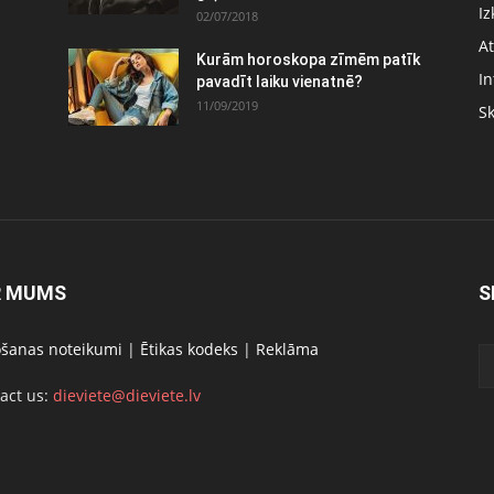
Iz
02/07/2018
At
Kurām horoskopa zīmēm patīk
In
pavadīt laiku vienatnē?
11/09/2019
S
R MUMS
S
ošanas noteikumi
|
Ētikas kodeks
|
Reklāma
act us:
dieviete@dieviete.lv