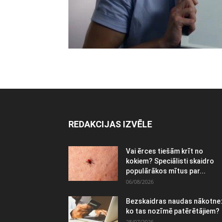
REDAKCIJAS IZVĒLE
Vai ērces tiešām krīt no
kokiem? Speciālisti skaidro
populārākos mītus par...
06/08/2026
Bezskaidras naudas nākotne
ko tas nozīmē patērētājiem?
28/07/2026