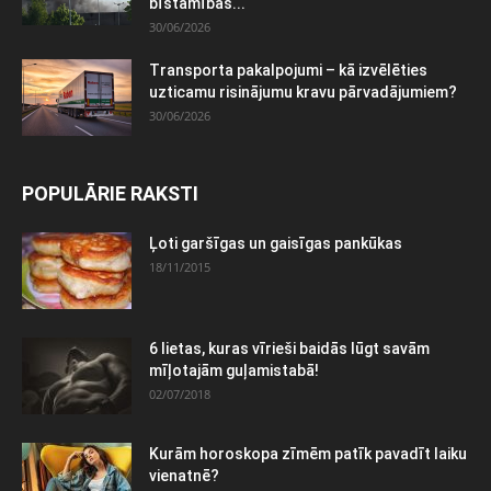
bīstamības...
30/06/2026
Transporta pakalpojumi – kā izvēlēties
uzticamu risinājumu kravu pārvadājumiem?
30/06/2026
POPULĀRIE RAKSTI
Ļoti garšīgas un gaisīgas pankūkas
18/11/2015
6 lietas, kuras vīrieši baidās lūgt savām
mīļotajām guļamistabā!
02/07/2018
Kurām horoskopa zīmēm patīk pavadīt laiku
vienatnē?