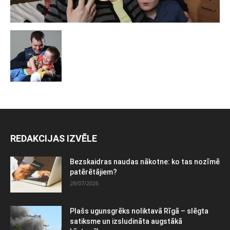
REDAKCIJAS IZVĒLE
Bezskaidras naudas nākotne: ko tas nozīmē
patērētājiem?
28/07/2026
Plašs ugunsgrēks noliktavā Rīgā – slēgta
satiksme un izsludināta augstākā