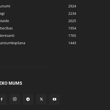
aunumi
2924
ogi
2234
klaide
2025
tiecības
1954
teresanti
1765
kaistumkopšana
1443
EKO MUMS