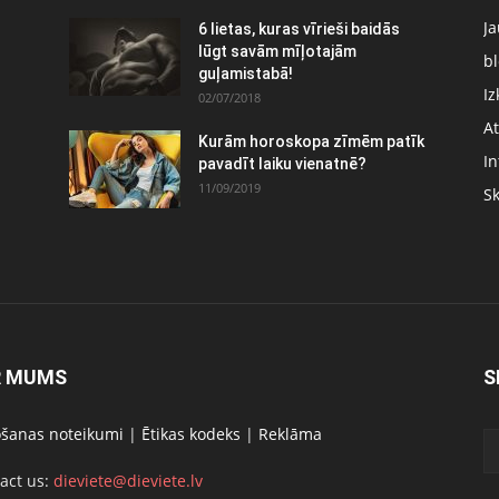
J
6 lietas, kuras vīrieši baidās
:
lūgt savām mīļotajām
bl
guļamistabā!
Iz
02/07/2018
At
Kurām horoskopa zīmēm patīk
In
pavadīt laiku vienatnē?
11/09/2019
S
R MUMS
S
ošanas noteikumi
|
Ētikas kodeks
|
Reklāma
act us:
dieviete@dieviete.lv