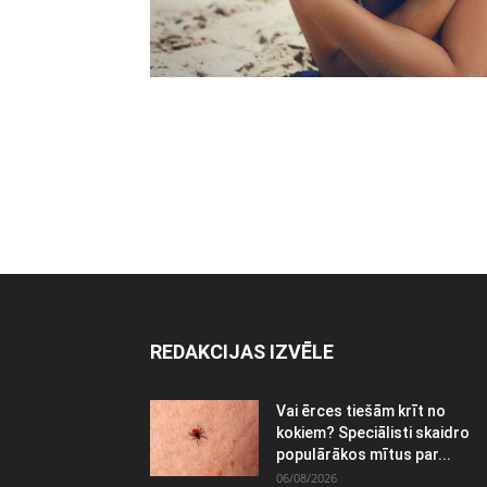
REDAKCIJAS IZVĒLE
Vai ērces tiešām krīt no
kokiem? Speciālisti skaidro
populārākos mītus par...
06/08/2026