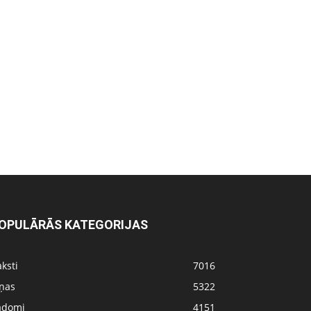
OPULĀRĀS KATEGORIJAS
ksti
7016
iņas
5322
adomi
4151