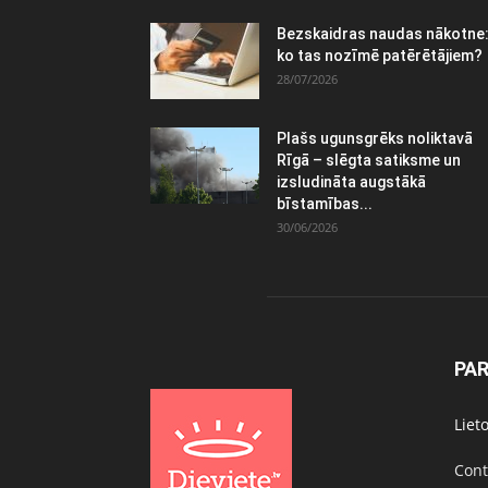
Bezskaidras naudas nākotne
ko tas nozīmē patērētājiem?
28/07/2026
Plašs ugunsgrēks noliktavā
Rīgā – slēgta satiksme un
izsludināta augstākā
bīstamības...
30/06/2026
PA
Liet
Cont