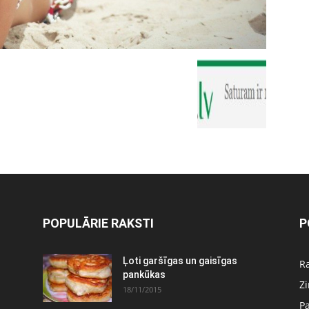
POPULĀRIE RAKSTI
P
Ļoti garšīgas un gaisīgas
Ra
pankūkas
Z
18/11/2015
P