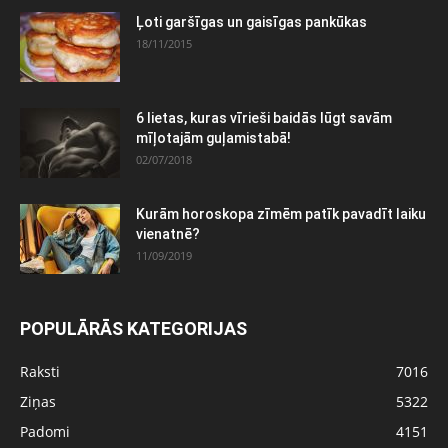
Ļoti garšīgas un gaisīgas pankūkas
18/11/2015
6 lietas, kuras vīrieši baidās lūgt savām
mīļotajām guļamistabā!
02/07/2018
Kurām horoskopa zīmēm patīk pavadīt laiku
vienatnē?
11/09/2019
POPULĀRĀS KATEGORIJAS
Raksti
7016
Ziņas
5322
Padomi
4151