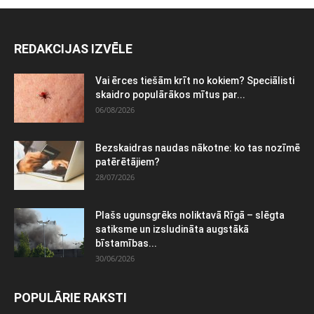
REDAKCIJAS IZVĒLE
Vai ērces tiešām krīt no kokiem? Speciālisti
skaidro populārākos mītus par...
06/08/2026
Bezskaidras naudas nākotne: ko tas nozīmē
patērētājiem?
28/07/2026
Plašs ugunsgrēks noliktavā Rīgā – slēgta
satiksme un izsludināta augstākā
bīstamības...
30/06/2026
POPULĀRIE RAKSTI