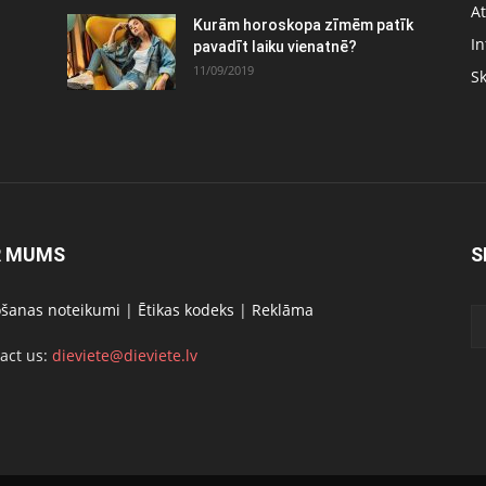
At
Kurām horoskopa zīmēm patīk
In
pavadīt laiku vienatnē?
11/09/2019
S
R MUMS
S
ošanas noteikumi
|
Ētikas kodeks
|
Reklāma
act us:
dieviete@dieviete.lv