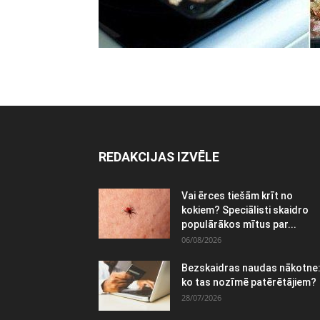
REDAKCIJAS IZVĒLE
Vai ērces tiešām krīt no
kokiem? Speciālisti skaidro
populārākos mītus par...
06/08/2026
Bezskaidras naudas nākotne
ko tas nozīmē patērētājiem?
28/07/2026