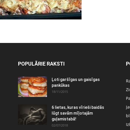
POPULĀRIE RAKSTI
P
Ļoti garšīgas un gaisīgas
Ra
pankūkas
Z
18/11/2015
P
J
6 lietas, kuras vīrieši baidās
:
lūgt savām mīļotajām
bl
guļamistabā!
Iz
02/07/2018