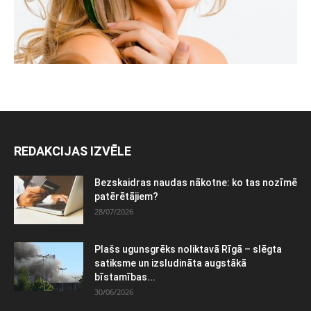
REDAKCIJAS IZVĒLE
Bezskaidras naudas nākotne: ko tas nozīmē
patērētājiem?
28/07/2026
Plašs ugunsgrēks noliktavā Rīgā – slēgta
satiksme un izsludināta augstākā
bīstamības...
30/06/2026