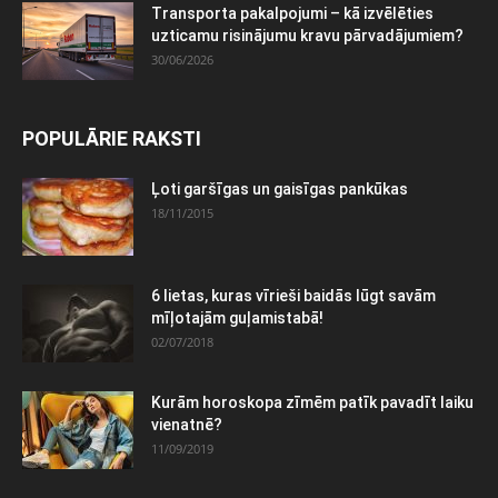
Transporta pakalpojumi – kā izvēlēties
uzticamu risinājumu kravu pārvadājumiem?
30/06/2026
POPULĀRIE RAKSTI
Ļoti garšīgas un gaisīgas pankūkas
18/11/2015
6 lietas, kuras vīrieši baidās lūgt savām
mīļotajām guļamistabā!
02/07/2018
Kurām horoskopa zīmēm patīk pavadīt laiku
vienatnē?
11/09/2019