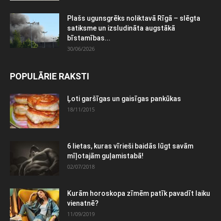
Plašs ugunsgrēks noliktavā Rīgā – slēgta
satiksme un izsludināta augstākā
bīstamības...
30/06/2026
POPULĀRIE RAKSTI
Ļoti garšīgas un gaisīgas pankūkas
18/11/2015
6 lietas, kuras vīrieši baidās lūgt savām
mīļotajām guļamistabā!
02/07/2018
Kurām horoskopa zīmēm patīk pavadīt laiku
vienatnē?
11/09/2019