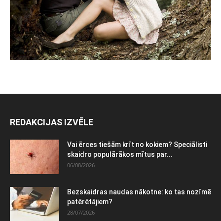
REDAKCIJAS IZVĒLE
Vai ērces tiešām krīt no kokiem? Speciālisti
skaidro populārākos mītus par...
06/08/2026
Bezskaidras naudas nākotne: ko tas nozīmē
patērētājiem?
28/07/2026