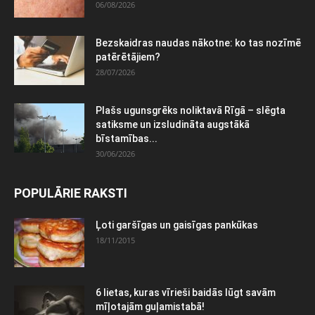
06/08/2026
Bezskaidras naudas nākotne: ko tas nozīmē
patērētājiem?
28/07/2026
Plašs ugunsgrēks noliktavā Rīgā – slēgta
satiksme un izsludināta augstākā
bīstamības...
30/06/2026
POPULĀRIE RAKSTI
Ļoti garšīgas un gaisīgas pankūkas
18/11/2015
6 lietas, kuras vīrieši baidās lūgt savām
mīļotajām guļamistabā!