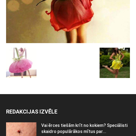
REDAKCIJAS IZVĒLE
Vai ērces tiešām krīt no kokiem? Speciālisti
skaidro populārākos mītus par...