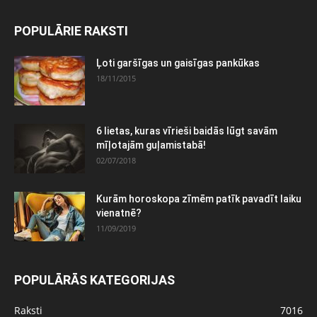
POPULĀRIE RAKSTI
Ļoti garšīgas un gaisīgas pankūkas
18/11/2015
6 lietas, kuras vīrieši baidās lūgt savām
mīļotajām guļamistabā!
02/07/2018
Kurām horoskopa zīmēm patīk pavadīt laiku
vienatnē?
11/09/2019
POPULĀRĀS KATEGORIJAS
Raksti
7016