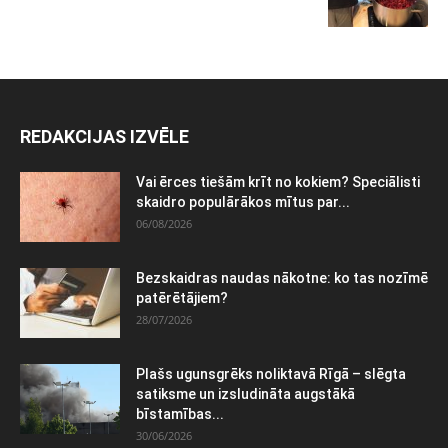
REDAKCIJAS IZVĒLE
Vai ērces tiešām krīt no kokiem? Speciālisti
skaidro populārākos mītus par...
06/08/2026
Bezskaidras naudas nākotne: ko tas nozīmē
patērētājiem?
28/07/2026
Plašs ugunsgrēks noliktavā Rīgā – slēgta
satiksme un izsludināta augstākā
bīstamības...
30/06/2026