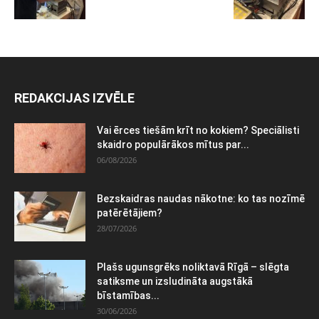
REDAKCIJAS IZVĒLE
Vai ērces tiešām krīt no kokiem? Speciālisti
skaidro populārākos mītus par...
06/08/2026
Bezskaidras naudas nākotne: ko tas nozīmē
patērētājiem?
28/07/2026
Plašs ugunsgrēks noliktavā Rīgā – slēgta
satiksme un izsludināta augstākā
bīstamības...
30/06/2026