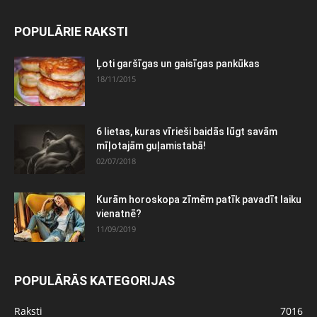
POPULĀRIE RAKSTI
Ļoti garšīgas un gaisīgas pankūkas
18/11/2015
6 lietas, kuras vīrieši baidās lūgt savām
mīļotajām guļamistabā!
02/07/2018
Kurām horoskopa zīmēm patīk pavadīt laiku
vienatnē?
11/09/2019
POPULĀRĀS KATEGORIJAS
Raksti
7016