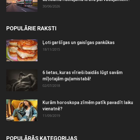
30/06/2026
POPULĀRIE RAKSTI
Ļoti garšīgas un gaisīgas pankūkas
18/11/2015
6 lietas, kuras vīrieši baidās lūgt savām
mīļotajām guļamistabā!
02/07/2018
Kurām horoskopa zīmēm patīk pavadīt laiku
vienatnē?
11/09/2019
POPULĀRĀS KATEGORIJAS