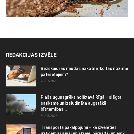
REDAKCIJAS IZVĒLE
Bezskaidras naudas nākotne: ko tas nozīmē
patērētājiem?
28/07/2026
Plašs ugunsgrēks noliktavā Rīgā – slēgta
satiksme un izsludināta augstākā
bīstamības...
30/06/2026
Transporta pakalpojumi – kā izvēlēties
uzticamu risinājumu kravu pārvadājumiem?