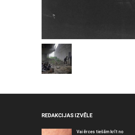
REDAKCIJAS IZVĒLE
Vai ērces tiešām krīt no