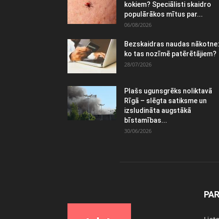
kokiem? Speciālisti skaidro
populārākos mītus par...
06/08/2026
Bezskaidras naudas nākotne
ko tas nozīmē patērētājiem?
28/07/2026
Plašs ugunsgrēks noliktavā
Rīgā – slēgta satiksme un
izsludināta augstākā
bīstamības...
30/06/2026
PA