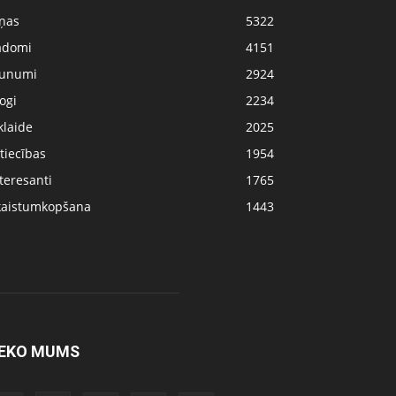
iņas
5322
adomi
4151
aunumi
2924
ogi
2234
klaide
2025
tiecības
1954
teresanti
1765
kaistumkopšana
1443
EKO MUMS