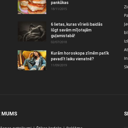
pankūkas
Z
18/11/2015
P
J
6 lietas, kuras vīrieši baidās
:
lūgt savām mīļotajām
bl
guļamistabā!
Iz
02/07/2018
At
Kurām horoskopa zīmēm patīk
In
pavadīt laiku vienatnē?
11/09/2019
S
R MUMS
S