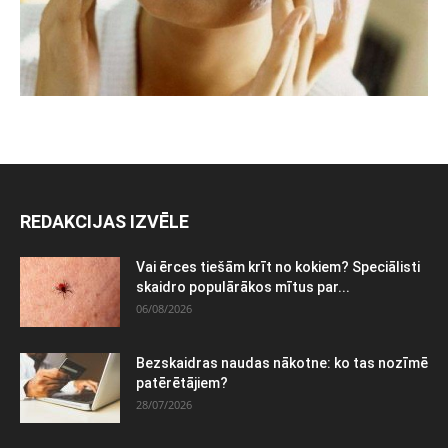
REDAKCIJAS IZVĒLE
Vai ērces tiešām krīt no kokiem? Speciālisti
skaidro populārākos mītus par...
06/08/2026
Bezskaidras naudas nākotne: ko tas nozīmē
patērētājiem?
28/07/2026