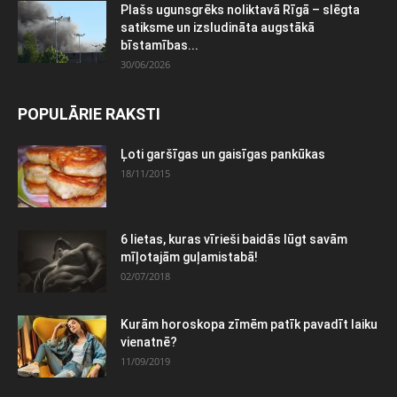
Plašs ugunsgrēks noliktavā Rīgā – slēgta
satiksme un izsludināta augstākā
bīstamības...
30/06/2026
POPULĀRIE RAKSTI
Ļoti garšīgas un gaisīgas pankūkas
18/11/2015
6 lietas, kuras vīrieši baidās lūgt savām
mīļotajām guļamistabā!
02/07/2018
Kurām horoskopa zīmēm patīk pavadīt laiku
vienatnē?
11/09/2019