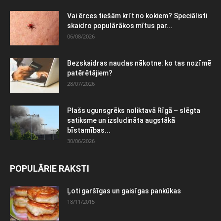
Vai ērces tiešām krīt no kokiem? Speciālisti
skaidro populārākos mītus par...
06/08/2026
Bezskaidras naudas nākotne: ko tas nozīmē
patērētājiem?
28/07/2026
Plašs ugunsgrēks noliktavā Rīgā – slēgta
satiksme un izsludināta augstākā
bīstamības...
30/06/2026
POPULĀRIE RAKSTI
Ļoti garšīgas un gaisīgas pankūkas
18/11/2015