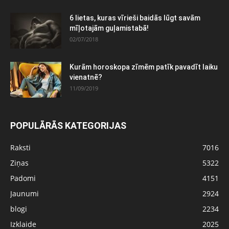
6 lietas, kuras vīrieši baidās lūgt savām
mīļotajām guļamistabā!
02/07/2018
Kurām horoskopa zīmēm patīk pavadīt laiku
vienatnē?
11/09/2019
POPULĀRĀS KATEGORIJAS
Raksti
7016
Ziņas
5322
Padomi
4151
Jaunumi
2924
blogi
2234
Izklaide
2025