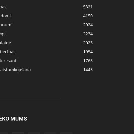
iņas
5321
adomi
4150
aunumi
2924
ogi
2234
klaide
2025
tiecības
1954
teresanti
1765
kaistumkopšana
1443
EKO MUMS