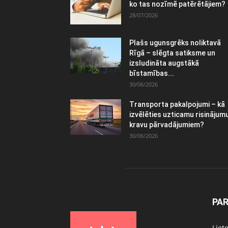
ko tas nozīmē patērētājiem?
28/07/2026
Plašs ugunsgrēks noliktavā
Rīgā – slēgta satiksme un
izsludināta augstākā
bīstamības...
30/06/2026
Transporta pakalpojumi – kā
izvēlēties uzticamu risinājum
kravu pārvadājumiem?
30/06/2026
PA
Liet