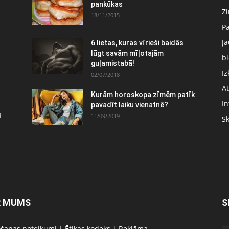
pankūkas
Z
18/11/2015
P
J
6 lietas, kuras vīrieši baidās
lūgt savām mīļotajām
bl
guļamistabā!
Iz
02/07/2018
At
Kurām horoskopa zīmēm patīk
In
pavadīt laiku vienatnē?
u
11/09/2019
S
R MUMS
S
ošanas noteikumi
|
Ētikas kodeks
|
Reklāma