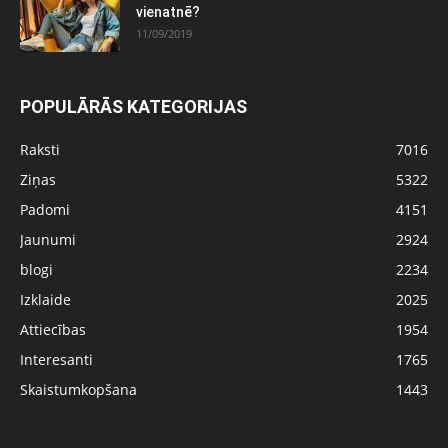
vienatnē?
11/09/2019
POPULĀRĀS KATEGORIJAS
Raksti
7016
Ziņas
5322
Padomi
4151
Jaunumi
2924
blogi
2234
Izklaide
2025
Attiecības
1954
Interesanti
1765
Skaistumkopšana
1443