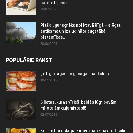
patērētājiem?
28/07/2026
Plašs ugunsgrēks noliktavā Rīgā – slēgta
satiksme un izsludināta augstākā
bīstamības...
30/06/2026
POPULĀRIE RAKSTI
Ļoti garšīgas un gaisīgas pankūkas
18/11/2015
6 lietas, kuras vīrieši baidās lūgt savām
mīļotajām guļamistabā!
02/07/2018
Kurām horoskopa zīmēm patīk pavadīt laiku