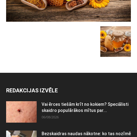
REDAKCIJAS IZVĒLE
Vai ērces tiešām krīt no kokiem? Speciālisti
skaidro populārākos mītus par...
06/08/2026
Bezskaidras naudas nākotne: ko tas nozīmē