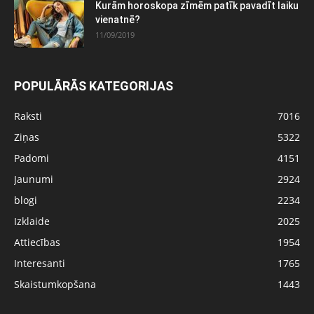
Kurām horoskopa zīmēm patīk pavadīt laiku
vienatnē?
11/09/2019
POPULĀRĀS KATEGORIJAS
Raksti
7016
Ziņas
5322
Padomi
4151
Jaunumi
2924
blogi
2234
Izklaide
2025
Attiecības
1954
Interesanti
1765
Skaistumkopšana
1443