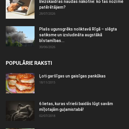
Bezskaidras naudas nākotne: ko tas nozīmē
patērētājiem?
28/07/2026
Plašs ugunsgrēks noliktavā Rīgā – slēgta
satiksme un izsludināta augstākā
bīstamības...
30/06/2026
POPULĀRIE RAKSTI
Ļoti garšīgas un gaisīgas pankūkas
18/11/2015
6 lietas, kuras vīrieši baidās lūgt savām
mīļotajām guļamistabā!
02/07/2018