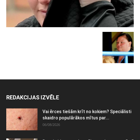
REDAKCIJAS IZVĒLE
Vai ērces tiešām krīt no kokiem? Speciālisti
skaidro populārākos mītus par...
06/08/2026