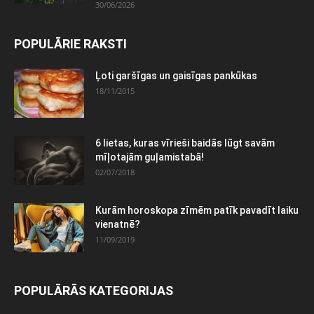
30/06/2026
POPULĀRIE RAKSTI
Ļoti garšīgas un gaisīgas pankūkas
18/11/2015
6 lietas, kuras vīrieši baidās lūgt savām
mīļotajām guļamistabā!
02/07/2018
Kurām horoskopa zīmēm patīk pavadīt laiku
vienatnē?
11/09/2019
POPULĀRĀS KATEGORIJAS