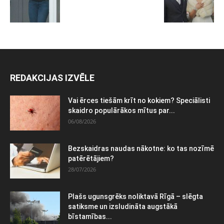
REDAKCIJAS IZVĒLE
Vai ērces tiešām krīt no kokiem? Speciālisti
skaidro populārākos mītus par...
06/08/2026
Bezskaidras naudas nākotne: ko tas nozīmē
patērētājiem?
28/07/2026
Plašs ugunsgrēks noliktavā Rīgā – slēgta
satiksme un izsludināta augstākā
bīstamības...