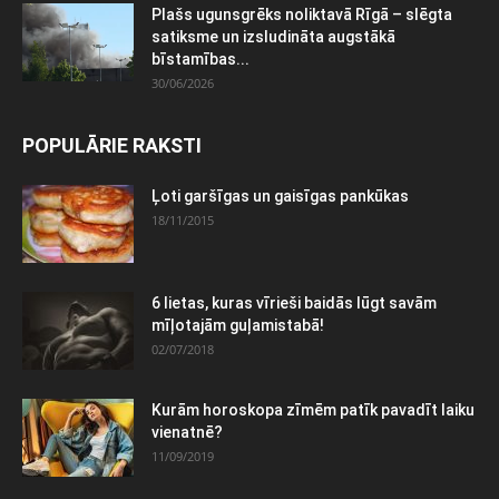
Plašs ugunsgrēks noliktavā Rīgā – slēgta
satiksme un izsludināta augstākā
bīstamības...
30/06/2026
POPULĀRIE RAKSTI
Ļoti garšīgas un gaisīgas pankūkas
18/11/2015
6 lietas, kuras vīrieši baidās lūgt savām
mīļotajām guļamistabā!
02/07/2018
Kurām horoskopa zīmēm patīk pavadīt laiku
vienatnē?
11/09/2019