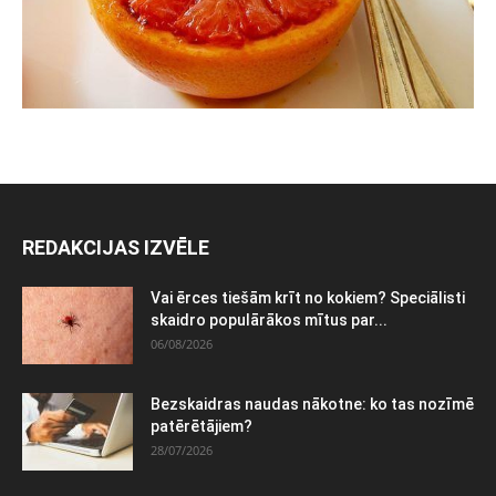
REDAKCIJAS IZVĒLE
Vai ērces tiešām krīt no kokiem? Speciālisti
skaidro populārākos mītus par...
06/08/2026
Bezskaidras naudas nākotne: ko tas nozīmē
patērētājiem?
28/07/2026