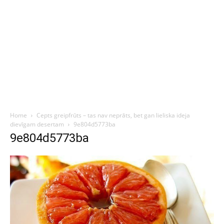
Home
Cepts greipfrūts – tas nav neprāts, bet gan lieliska ideja
dievīgam desertam
9e804d5773ba
9e804d5773ba