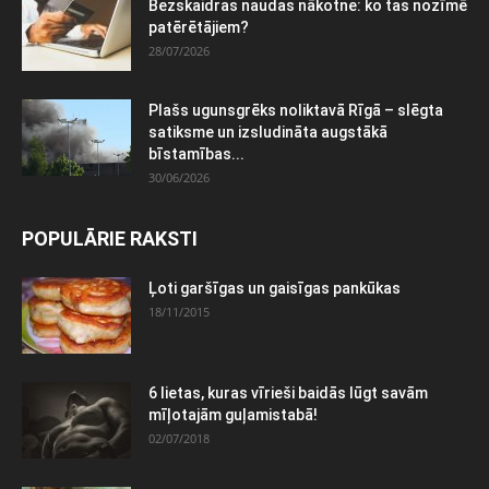
Bezskaidras naudas nākotne: ko tas nozīmē
patērētājiem?
28/07/2026
Plašs ugunsgrēks noliktavā Rīgā – slēgta
satiksme un izsludināta augstākā
bīstamības...
30/06/2026
POPULĀRIE RAKSTI
Ļoti garšīgas un gaisīgas pankūkas
18/11/2015
6 lietas, kuras vīrieši baidās lūgt savām
mīļotajām guļamistabā!
02/07/2018