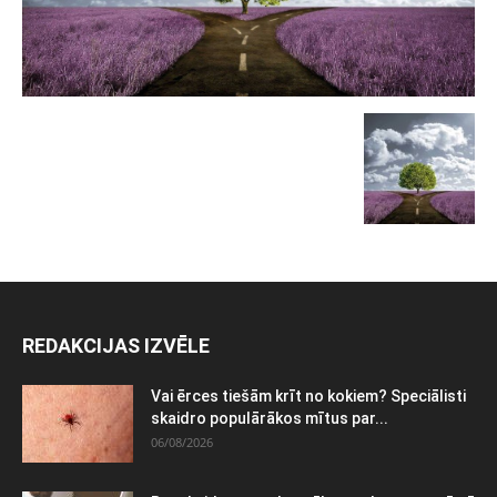
REDAKCIJAS IZVĒLE
Vai ērces tiešām krīt no kokiem? Speciālisti
skaidro populārākos mītus par...
06/08/2026