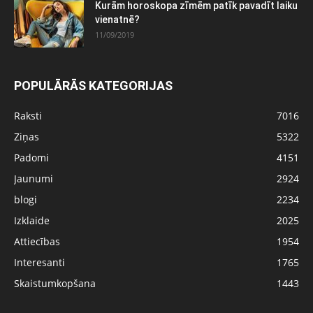
Kurām horoskopa zīmēm patīk pavadīt laiku
vienatnē?
11/09/2019
POPULĀRĀS KATEGORIJAS
Raksti
7016
Ziņas
5322
Padomi
4151
Jaunumi
2924
blogi
2234
Izklaide
2025
Attiecības
1954
Interesanti
1765
Skaistumkopšana
1443