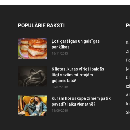
POPULĀRIE RAKSTI
P
Ļoti garšīgas un gaisīgas
Ra
pankūkas
Z
18/11/2015
P
J
6 lietas, kuras vīrieši baidās
:
lūgt savām mīļotajām
bl
guļamistabā!
Iz
02/07/2018
At
Kurām horoskopa zīmēm patīk
In
pavadīt laiku vienatnē?
11/09/2019
S