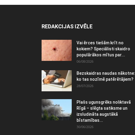
REDAKCIJAS IZVĒLE
Vai ērces tiešām krīt no
kokiem? Speciālisti skaidro
populārākos mītus par...
06/08/2026
Bezskaidras naudas nākotne
ko tas nozīmē patērētājiem?
28/07/2026
Plašs ugunsgrēks noliktavā
Rīgā – slēgta satiksme un
izsludināta augstākā
bīstamības...
30/06/2026