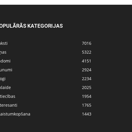
OPULĀRĀS KATEGORIJAS
ksti
7016
iņas
5322
adomi
4151
aunumi
2924
ogi
2234
klaide
2025
tiecības
1954
teresanti
1765
kaistumkopšana
1443