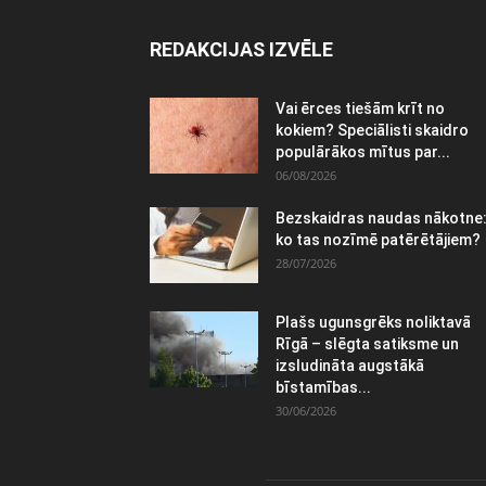
REDAKCIJAS IZVĒLE
Vai ērces tiešām krīt no
kokiem? Speciālisti skaidro
populārākos mītus par...
06/08/2026
Bezskaidras naudas nākotne
ko tas nozīmē patērētājiem?
28/07/2026
Plašs ugunsgrēks noliktavā
Rīgā – slēgta satiksme un
izsludināta augstākā
bīstamības...
30/06/2026