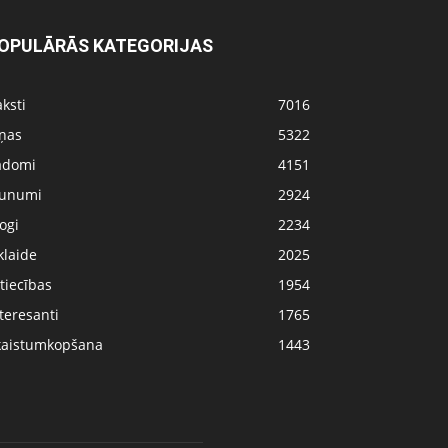
OPULĀRĀS KATEGORIJAS
ksti
7016
iņas
5322
adomi
4151
aunumi
2924
ogi
2234
klaide
2025
tiecības
1954
teresanti
1765
kaistumkopšana
1443