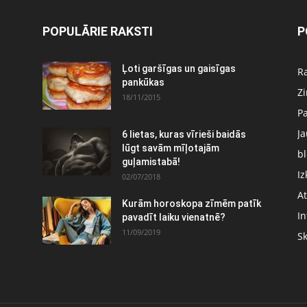
POPULĀRIE RAKSTI
P
Ļoti garšīgas un gaisīgas
Ra
pankūkas
Z
18/11/2015
P
J
6 lietas, kuras vīrieši baidās
:
lūgt savām mīļotajām
bl
guļamistabā!
Iz
02/07/2018
At
Kurām horoskopa zīmēm patīk
In
pavadīt laiku vienatnē?
11/09/2019
S