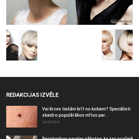
REDAKCIJAS IZVĒLE
Vai ērces tiešām krīt no kokiem? Speciālisti
skaidro populārākos mītus par...
06/08/2026
Bezskaidras naudas nākotne: ko tas nozīmē