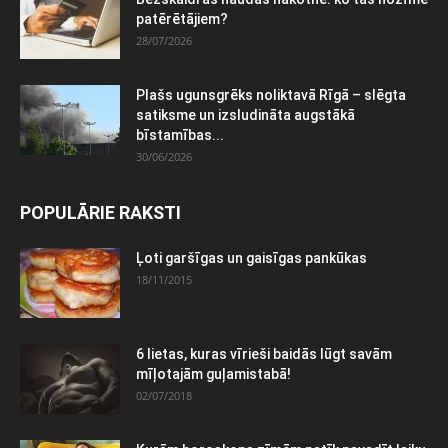
patērētājiem?
28/07/2026
Plašs ugunsgrēks noliktavā Rīgā – slēgta
satiksme un izsludināta augstākā
bīstamības...
30/06/2026
POPULĀRIE RAKSTI
Ļoti garšīgas un gaisīgas pankūkas
18/11/2015
6 lietas, kuras vīrieši baidās lūgt savām
mīļotajām guļamistabā!
02/07/2018