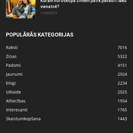
Kurām horoskopa zīmēm patīk pavadīt laiku
vienatnē?
11/09/2019
POPULĀRĀS KATEGORIJAS
Raksti
7016
Ziņas
5322
Padomi
4151
Jaunumi
2924
blogi
2234
Izklaide
2025
Attiecības
1954
Interesanti
1765
Skaistumkopšana
1443