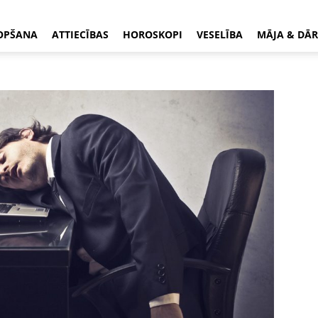
OPŠANA
ATTIECĪBAS
HOROSKOPI
VESELĪBA
MĀJA & DĀR