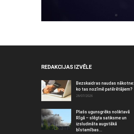
REDAKCIJAS IZVĒLE
Bezskaidras naudas nākotne
ko tas nozīmē patērētājiem?
28/07/2026
Plašs ugunsgrēks noliktavā
Rīgā – slēgta satiksme un
izsludināta augstākā
bīstamības...