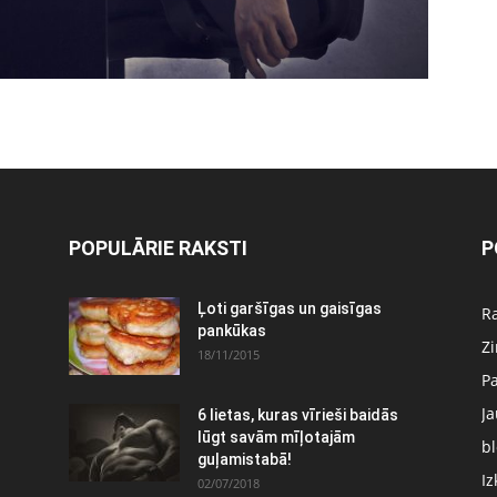
POPULĀRIE RAKSTI
P
:
Ļoti garšīgas un gaisīgas
Ra
pankūkas
Z
18/11/2015
P
J
6 lietas, kuras vīrieši baidās
lūgt savām mīļotajām
bl
guļamistabā!
Iz
02/07/2018