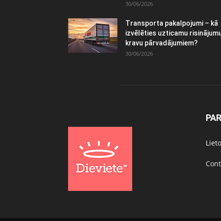
30/06/2026
Transporta pakalpojumi – kā
izvēlēties uzticamu risinājum
kravu pārvadājumiem?
30/06/2026
PA
Liet
Cont