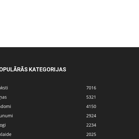
OPULĀRĀS KATEGORIJAS
ksti
7016
iņas
5321
adomi
4150
aunumi
2924
ogi
2234
klaide
2025