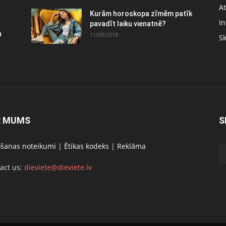
At
Kurām horoskopa zīmēm patīk
In
pavadīt laiku vienatnē?
u
11/09/2019
S
R MUMS
S
ošanas noteikumi
|
Ētikas kodeks
|
Reklāma
act us:
dieviete@dieviete.lv