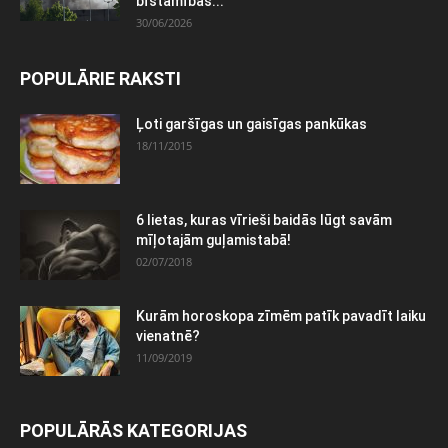
bīstamības...
30/06/2026
POPULĀRIE RAKSTI
Ļoti garšīgas un gaisīgas pankūkas
18/11/2015
6 lietas, kuras vīrieši baidās lūgt savām
mīļotajām guļamistabā!
02/07/2018
Kurām horoskopa zīmēm patīk pavadīt laiku
vienatnē?
11/09/2019
POPULĀRĀS KATEGORIJAS