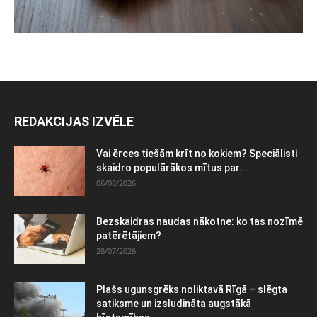
REDAKCIJAS IZVĒLE
Vai ērces tiešām krīt no kokiem? Speciālisti
skaidro populārākos mītus par...
06/08/2026
Bezskaidras naudas nākotne: ko tas nozīmē
patērētājiem?
28/07/2026
Plašs ugunsgrēks noliktavā Rīgā – slēgta
satiksme un izsludināta augstākā