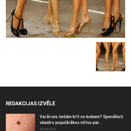
REDAKCIJAS IZVĒLE
Vai ērces tiešām krīt no kokiem? Speciālisti
skaidro populārākos mītus par...
06/08/2026