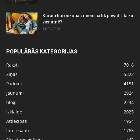
Kurām horoskopa zīmēm patīk pavadīt laiku
vienatnē?
11/09/2019
POPULĀRĀS KATEGORIJAS
Raksti
7016
Ziņas
5322
Padomi
4151
Jaunumi
2924
blogi
2234
Izklaide
2025
Attiecības
1954
Interesanti
1765
Skaistumkopšana
1443