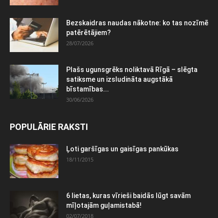
Bezskaidras naudas nākotne: ko tas nozīmē
patērētājiem?
28/07/2026
Plašs ugunsgrēks noliktavā Rīgā – slēgta
satiksme un izsludināta augstākā
bīstamības...
30/06/2026
POPULĀRIE RAKSTI
Ļoti garšīgas un gaisīgas pankūkas
18/11/2015
6 lietas, kuras vīrieši baidās lūgt savām
mīļotajām guļamistabā!
02/07/2018