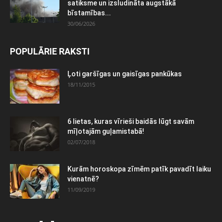
satiksme un izsludināta augstākā
bīstamības...
30/06/2026
POPULĀRIE RAKSTI
Ļoti garšīgas un gaisīgas pankūkas
18/11/2015
6 lietas, kuras vīrieši baidās lūgt savām
mīļotajām guļamistabā!
02/07/2018
Kurām horoskopa zīmēm patīk pavadīt laiku
vienatnē?
11/09/2019