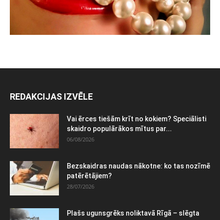
REDAKCIJAS IZVĒLE
Vai ērces tiešām krīt no kokiem? Speciālisti
skaidro populārākos mītus par...
06/08/2026
Bezskaidras naudas nākotne: ko tas nozīmē
patērētājiem?
28/07/2026
Plašs ugunsgrēks noliktavā Rīgā – slēgta