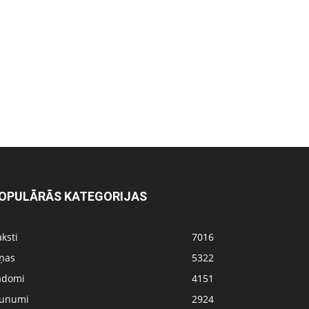
OPULĀRĀS KATEGORIJAS
ksti
7016
iņas
5322
adomi
4151
aunumi
2924