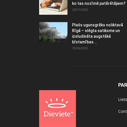
ko tas nozīmē patērētājiem?
28/07/2026
Plašs ugunsgrēks noliktavā
Rīgā – slēgta satiksme un
izsludināta augstākā
bīstamības...
30/06/2026
PA
Liet
Cont