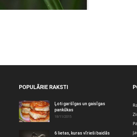
POPULĀRIE RAKSTI
P
Ļoti garšīgas un gaisīgas
Ra
pankūkas
Z
18/11/2015
P
J
6 lietas, kuras vīrieši baidās
: