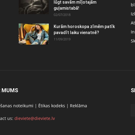
lūgt savām mīļotajām
bl
guļamistabā!
Iz
02/07/2018
At
Kurām horoskopa zīmēm patīk
In
pavadīt laiku vienatnē?
11/09/2019
S
R MUMS
S
ošanas noteikumi
|
Ētikas kodeks
|
Reklāma
act us:
dieviete@dieviete.lv