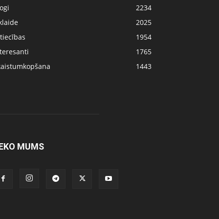
ogi
2234
klaide
2025
tiecības
1954
teresanti
1765
kaistumkopšana
1443
EKO MUMS