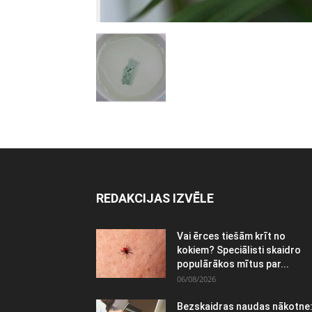
REDAKCIJAS IZVĒLE
Vai ērces tiešām krīt no
kokiem? Speciālisti skaidro
populārākos mītus par...
06/08/2026
Bezskaidras naudas nākotne