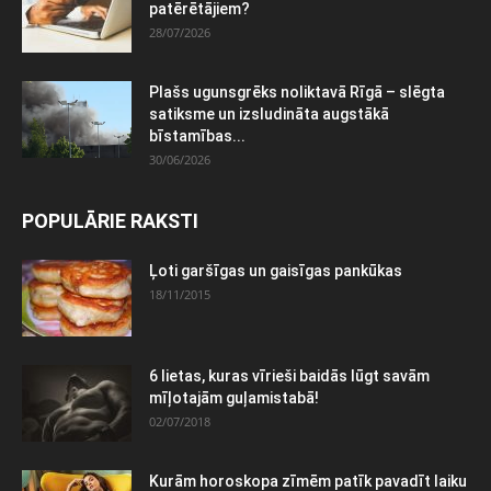
patērētājiem?
28/07/2026
Plašs ugunsgrēks noliktavā Rīgā – slēgta
satiksme un izsludināta augstākā
bīstamības...
30/06/2026
POPULĀRIE RAKSTI
Ļoti garšīgas un gaisīgas pankūkas
18/11/2015
6 lietas, kuras vīrieši baidās lūgt savām
mīļotajām guļamistabā!
02/07/2018
Kurām horoskopa zīmēm patīk pavadīt laiku