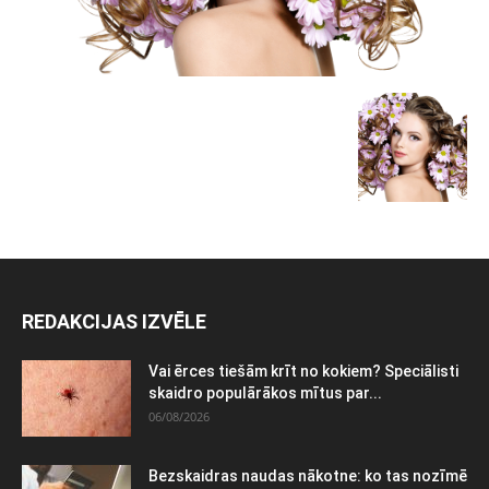
REDAKCIJAS IZVĒLE
Vai ērces tiešām krīt no kokiem? Speciālisti
skaidro populārākos mītus par...
06/08/2026
Bezskaidras naudas nākotne: ko tas nozīmē