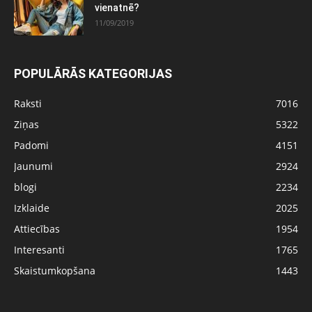
vienatnē?
11/09/2019
POPULĀRĀS KATEGORIJAS
Raksti
7016
Ziņas
5322
Padomi
4151
Jaunumi
2924
blogi
2234
Izklaide
2025
Attiecības
1954
Interesanti
1765
Skaistumkopšana
1443