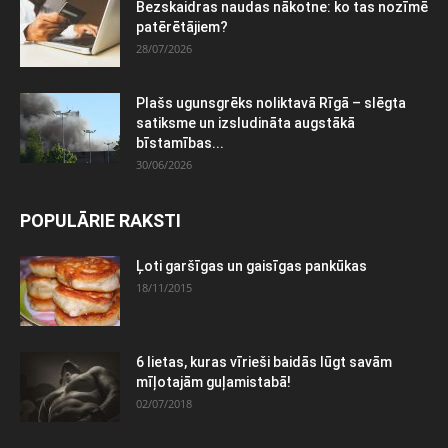
Bezskaidras naudas nākotne: ko tas nozīmē
patērētājiem?
28/07/2026
Plašs ugunsgrēks noliktavā Rīgā – slēgta
satiksme un izsludināta augstākā
bīstamības...
30/06/2026
POPULĀRIE RAKSTI
Ļoti garšīgas un gaisīgas pankūkas
18/11/2015
6 lietas, kuras vīrieši baidās lūgt savām
mīļotajām guļamistabā!
02/07/2018