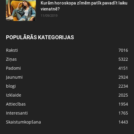
Kurām horoskopa zīmēm patīk pavadīt laiku
vienatnē?
11/09/2019
POPULĀRĀS KATEGORIJAS
Raksti
7016
Ziņas
5322
Padomi
4151
Jaunumi
2924
blogi
2234
Izklaide
2025
Attiecības
1954
Interesanti
1765
Skaistumkopšana
1443