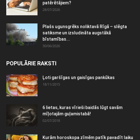
patērētājiem?
28/07/2026
Plašs ugunsgrēks noliktavā Rīgā – slēgta
satiksme un izsludināta augstākā
bīstamības...
30/06/2026
POPULĀRIE RAKSTI
Ļoti garšīgas un gaisīgas pankūkas
18/11/2015
6 lietas, kuras vīrieši baidās lūgt savām
mīļotajām guļamistabā!
02/07/2018
Kurām horoskopa zīmēm patīk pavadīt laiku