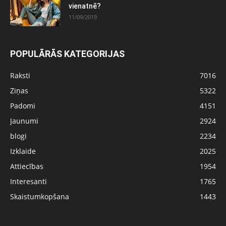
vienatnē?
11/09/2019
POPULĀRĀS KATEGORIJAS
Raksti
7016
Ziņas
5322
Padomi
4151
Jaunumi
2924
blogi
2234
Izklaide
2025
Attiecības
1954
Interesanti
1765
Skaistumkopšana
1443