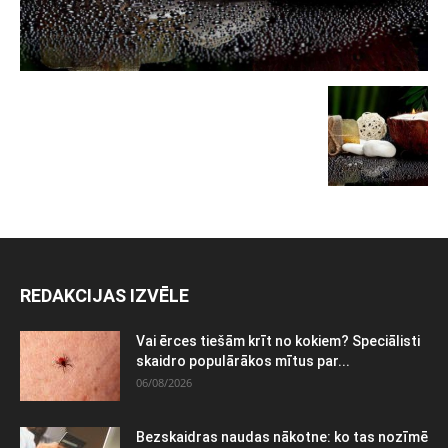
REDAKCIJAS IZVĒLE
Vai ērces tiešām krīt no kokiem? Speciālisti
skaidro populārākos mītus par...
06/08/2026
Bezskaidras naudas nākotne: ko tas nozīmē